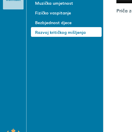
Muzička umjetnost
Priča 
Fizičko vaspitanje
Bezbjednost djece
Razvoj kritičkog mišljenja