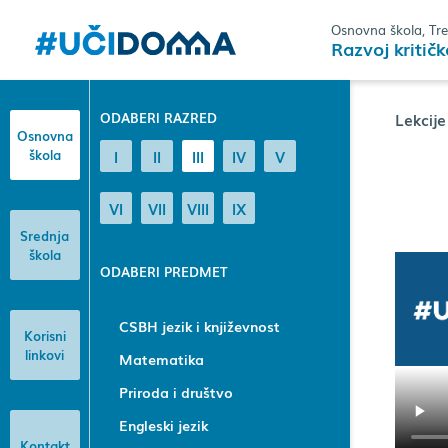
Osnovna škola, Tre
Razvoj kritič
ODABERI RAZRED
Lekcije
Osnovna
škola
I
II
III
IV
V
VI
VII
VIII
IX
Srednja
škola
ODABERI PREDMET
CSBH jezik i književnost
Korisni
linkovi
Matematika
Priroda i društvo
Engleski jezik
Kontakt