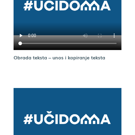
Obrada teksta – unos i kopiranje teksta