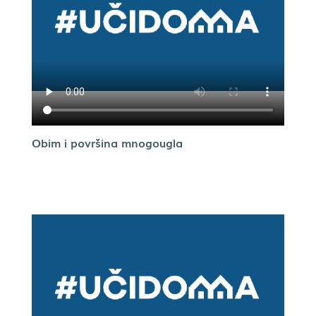
Obim i površina mnogougla