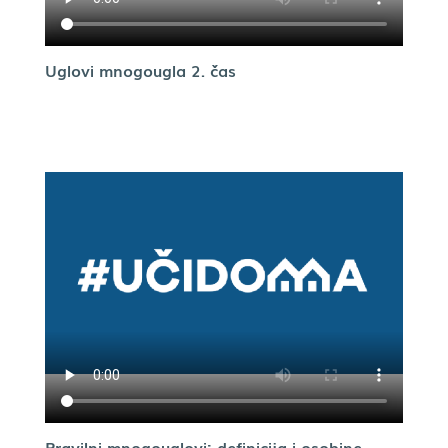
Uglovi mnogougla 2. čas
Pravilni mnogouglovi: definicija i osobine