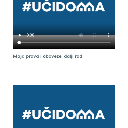
Moja prava i obaveze, dalji rad